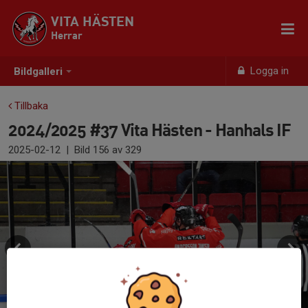
VITA HÄSTEN
Herrar
Logga in
Bildgalleri
Tillbaka
2024/2025 #37 Vita Hästen - Hanhals IF
2025-02-12
|
Bild
156
av 329