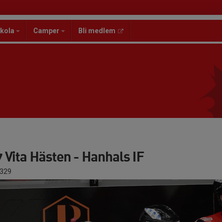
kola
Camper
Bli medlem
Vita Hästen - Hanhals IF
329