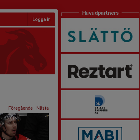
Huvudpartners
Logga in
Föregående
Nästa