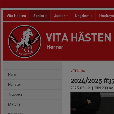
Vita Hästen
Senior
Junior
Ungdom
Hockeys
VITA HÄSTEN
Herrar
Tillbaka
Hem
2024/2025 #37 
Nyheter
2025-02-12
|
Bild
200
av 
Truppen
Matcher