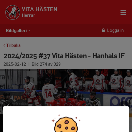
VITA HÄSTEN
Herrar
Logga in
Bildgalleri
Tillbaka
2024/2025 #37 Vita Hästen - Hanhals IF
2025-02-12
|
Bild
274
av 329