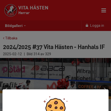
VITA HÄSTEN
Herrar
Logga in
Bildgalleri
Tillbaka
2024/2025 #37 Vita Hästen - Hanhals IF
2025-02-12
|
Bild
314
av 329