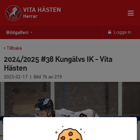
VITA HÄSTEN
Herrar
Logga in
Bildgalleri
Tillbaka
2024/2025 #38 Kungälvs IK - Vita
Hästen
2025-02-17
|
Bild
76
av 219