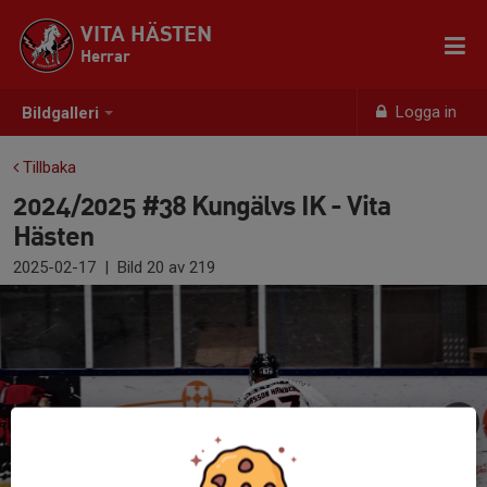
VITA HÄSTEN
Herrar
Logga in
Bildgalleri
Tillbaka
2024/2025 #38 Kungälvs IK - Vita
Hästen
2025-02-17
|
Bild
20
av 219