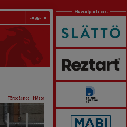
Huvudpartners
Logga in
Föregående
Nästa