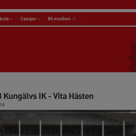
kola
Camper
Bli medlem
 Kungälvs IK - Vita Hästen
19