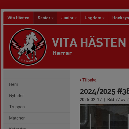
Vita Hästen
Senior
Junior
Ungdom
Hockeys
VITA HÄSTEN
Herrar
Tillbaka
Hem
2024/2025 #38
Nyheter
2025-02-17
|
Bild
77
av 2
Truppen
Matcher