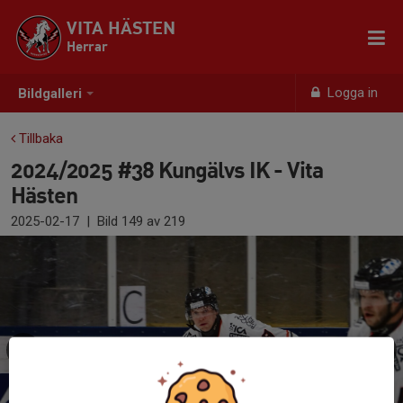
VITA HÄSTEN
Herrar
Logga in
Bildgalleri
Tillbaka
2024/2025 #38 Kungälvs IK - Vita
Hästen
2025-02-17
|
Bild
149
av 219