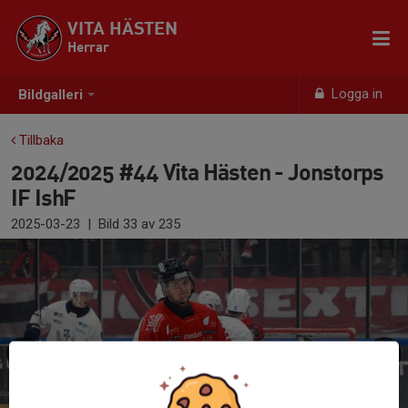
VITA HÄSTEN
Herrar
Logga in
Bildgalleri
Tillbaka
2024/2025 #44 Vita Hästen - Jonstorps
IF IshF
2025-03-23
|
Bild
33
av 235