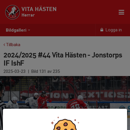
VITA HÄSTEN
Herrar
Logga in
Bildgalleri
Tillbaka
2024/2025 #44 Vita Hästen - Jonstorps
IF IshF
2025-03-23
|
Bild
131
av 235