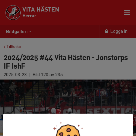
VITA HÄSTEN
Herrar
Logga in
Bildgalleri
Tillbaka
2024/2025 #44 Vita Hästen - Jonstorps
IF IshF
2025-03-23
|
Bild
120
av 235