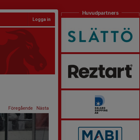
Huvudpartners
Logga in
Föregående
Nästa