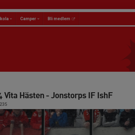
kola
Camper
Bli medlem
Vita Hästen - Jonstorps IF IshF
235