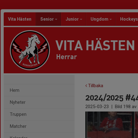
Vita Hästen
Senior
Junior
Ungdom
Hockeys
VITA HÄSTEN
Herrar
Tillbaka
Hem
2024/2025 #44 
Nyheter
2025-03-23
|
Bild
198
av 
Truppen
Matcher