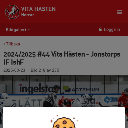
VITA HÄSTEN
Herrar
Logga in
Bildgalleri
Tillbaka
2024/2025 #44 Vita Hästen - Jonstorps
IF IshF
2025-03-23
|
Bild
218
av 235