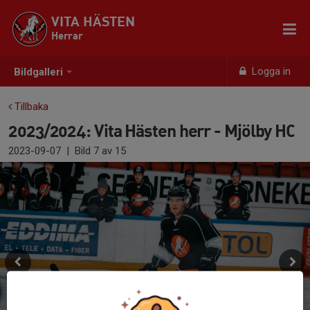
VITA HÄSTEN
Herrar
Logga in
Bildgalleri
Tillbaka
2023/2024: Vita Hästen herr - Mjölby HC
2023-09-07
|
Bild
7
av 15