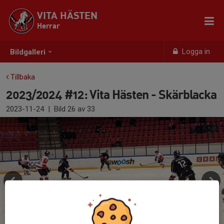
VITA HÄSTEN
Herrar
Logga in
Bildgalleri
Tillbaka
2023/2024 #12: Vita Hästen - Skärblacka
2023-11-24
|
Bild
26
av 33