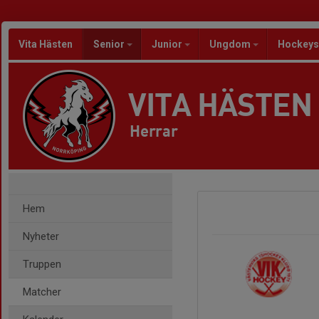
Vita Hästen
Senior
Junior
Ungdom
Hockeys
VITA HÄSTEN
Herrar
Hem
Nyheter
Truppen
Matcher