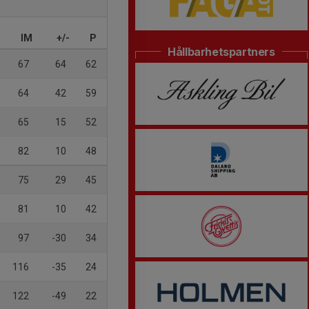
IM
+/-
P
Hållbarhetspartners
67
64
62
64
42
59
65
15
52
82
10
48
75
29
45
81
10
42
97
-30
34
116
-35
24
122
-49
22