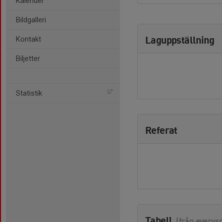
Kalender
Bildgalleri
Laguppställning
Kontakt
Biljetter
Statistik
Referat
Tabell
(från everys