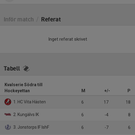
Inför match
/
Referat
Inget referat skrivet
Tabell
Kvalserie Södra till
Hockeyettan
M
+/-
P
1. HC Vita Hästen
6
17
18
2. Kungälvs IK
6
-4
8
3. Jonstorps IF IshF
6
-7
6