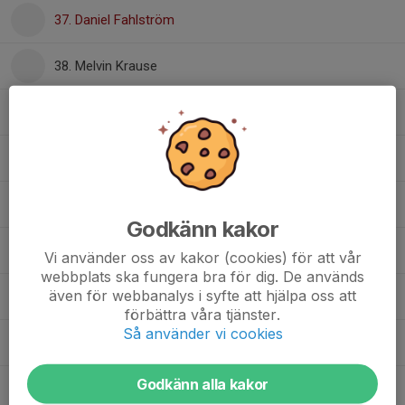
37. Daniel Fahlström
38. Melvin Krause
44. Melker Bergman
57. Robin Axbom
67. Albin Ivarsson-Hamberg
Godkänn kakor
71. Erik Palmqvist
Vi använder oss av kakor (cookies) för att vår
webbplats ska fungera bra för dig. De används
även för webbanalys i syfte att hjälpa oss att
77. Albin Mjösberg
förbättra våra tjänster.
Så använder vi cookies
84. Jimmy Andersson
Godkänn alla kakor
91. Anton Kellman