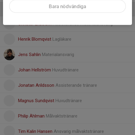
Bara nödvändiga
Ledare
Christer Ekström
Assisterande materialansvarig
Henrik Blomqvist
Lagläkare
Jens Sahlin
Materialansvarig
Johan Hellström
Huvudtränare
Jonatan Arildsson
Assisterande tränare
Magnus Sundqvist
Huvudtränare
Philip Ählman
Målvaktstränare
Tim Kalin Hansen
Ansvarig målvaktstränare