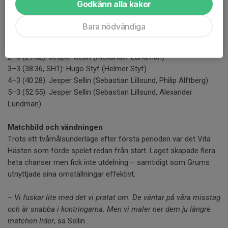
Godkänn alla kakor
Nyman)
1–2 (25:59): Sebastian Lillsund (Oliver Bohm, Alexander
Bara nödvändiga
Fredriksson)
1–3 (29:03): Sebastian Lövgren (Johan Eriksson, Eric Granrud)
2–3 (29:52): Jesper Sellin (Alexander Lundman)
3–3 (38:36, SH1): Hugo Styf (Helmer Styf)
4–3 (40:28): Jesper Sellin (Sebastian Lillsund, Philip Alftberg)
5–3 (52:55): Jesper Sellin (Sebastian Lillsund, Alexander
Lundman)
Matchbild och vändningen
Trots ett tvåmålsunderläge efter första perioden var det Vita
Hästen som förde spelet redan från start. Laget skapade flera
heta chanser men fick inte utdelning – samtidigt som Grums
utnyttjade sina omställningar effektivt.
–
Vi fuskar lite med det vi pratat om. De väntar på våra misstag
och är snabba i kontringarna. Men vi maler ner dem ju längre
matchen lider
, sa Sellin .