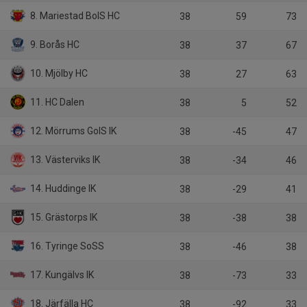
8. Mariestad BoIS HC
38
59
73
9. Borås HC
38
37
67
10. Mjölby HC
38
27
63
11. HC Dalen
38
5
52
12. Mörrums GoIS IK
38
-45
47
13. Västerviks IK
38
-34
46
14. Huddinge IK
38
-29
41
15. Grästorps IK
38
-38
38
16. Tyringe SoSS
38
-46
38
17. Kungälvs IK
38
-73
33
18. Järfälla HC
38
-92
33