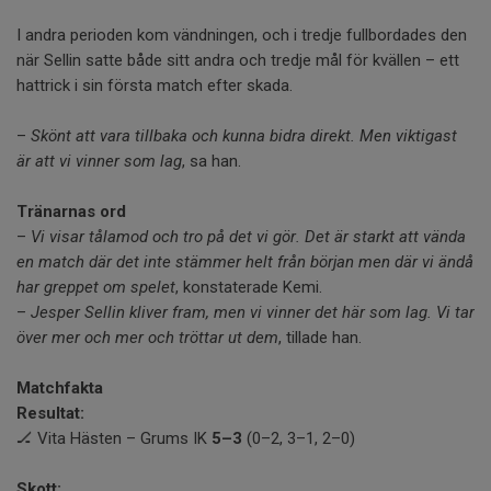
I andra perioden kom vändningen, och i tredje fullbordades den
när Sellin satte både sitt andra och tredje mål för kvällen – ett
hattrick i sin första match efter skada.
–
Skönt att vara tillbaka och kunna bidra direkt. Men viktigast
är att vi vinner som lag
, sa han.
Tränarnas ord
–
Vi visar tålamod och tro på det vi gör. Det är starkt att vända
en match där det inte stämmer helt från början men där vi ändå
har greppet om spelet
, konstaterade Kemi.
–
Jesper Sellin kliver fram, men vi vinner det här som lag. Vi tar
över mer och mer och tröttar ut dem
, tillade han.
Matchfakta
Resultat:
🏒 Vita Hästen – Grums IK
5–3
(0–2, 3–1, 2–0)
Skott: