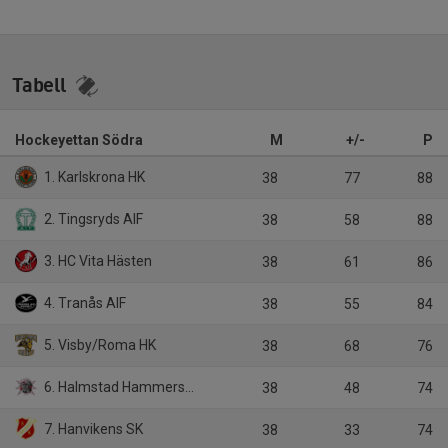
Tabell
Hockeyettan Södra
M
+/-
P
1. Karlskrona HK
38
77
88
2. Tingsryds AIF
38
58
88
3. HC Vita Hästen
38
61
86
4. Tranås AIF
38
55
84
5. Visby/Roma HK
38
68
76
6. Halmstad Hammers HC
38
48
74
7. Hanvikens SK
38
33
74