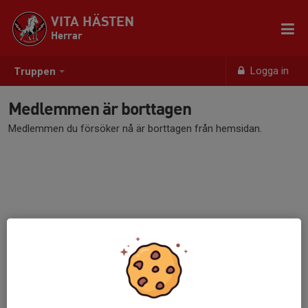
VITA HÄSTEN
Herrar
Logga in
Truppen
Medlemmen är borttagen
Medlemmen du försöker nå är borttagen från hemsidan.