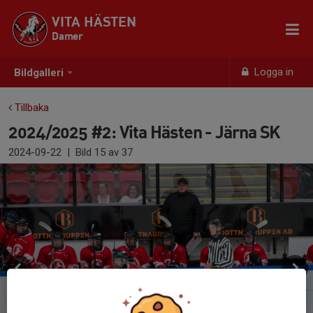
VITA HÄSTEN
Damer
Logga in
Bildgalleri
Tillbaka
2024/2025 #2: Vita Hästen - Järna SK
2024-09-22
|
Bild
15
av 37