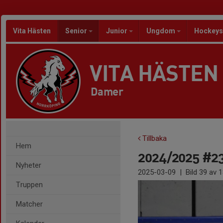
Vita Hästen
Senior
Junior
Ungdom
Hockeys
VITA HÄSTEN
Damer
Tillbaka
Hem
2024/2025 #23
Nyheter
2025-03-09
|
Bild
39
av 1
Truppen
Matcher