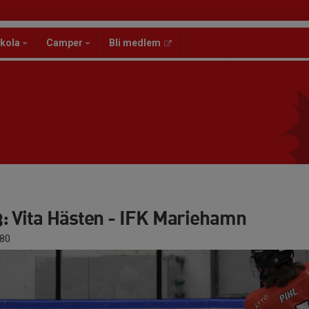
kola
Camper
Bli medlem
: Vita Hästen - IFK Mariehamn
80