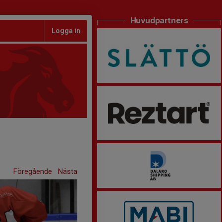
Huvudpartners
Logga in
Föregående
Nästa