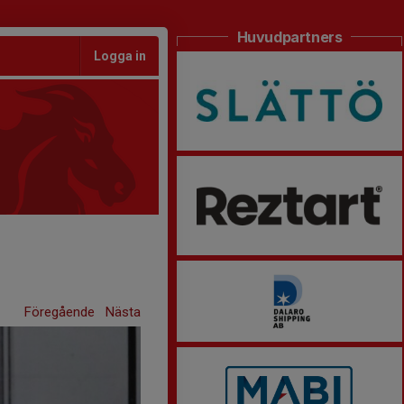
Huvudpartners
Logga in
Föregående
Nästa