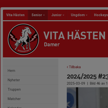
Vita Hästen
Senior
Junior
Ungdom
Hockeys
VITA HÄSTEN
Damer
Tillbaka
Hem
2024/2025 #23
Nyheter
2025-03-09
|
Bild
46
av 1
Truppen
Matcher