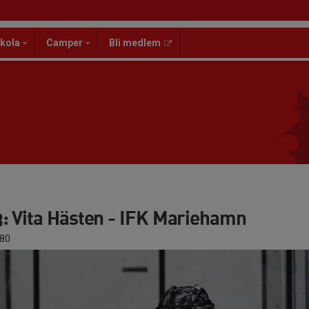
kola
Camper
Bli medlem
: Vita Hästen - IFK Mariehamn
80