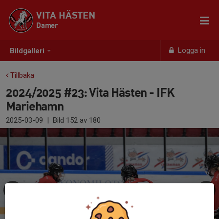
VITA HÄSTEN
Damer
Logga in
Bildgalleri
Tillbaka
2024/2025 #23: Vita Hästen - IFK
Mariehamn
2025-03-09
|
Bild
152
av 180