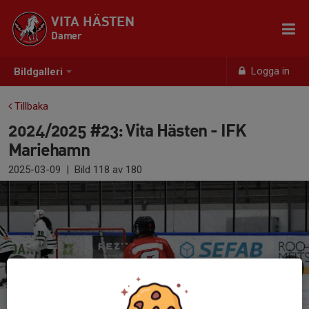
VITA HÄSTEN
Damer
Logga in
Bildgalleri
Tillbaka
2024/2025 #23: Vita Hästen - IFK
Mariehamn
2025-03-09
|
Bild
118
av 180