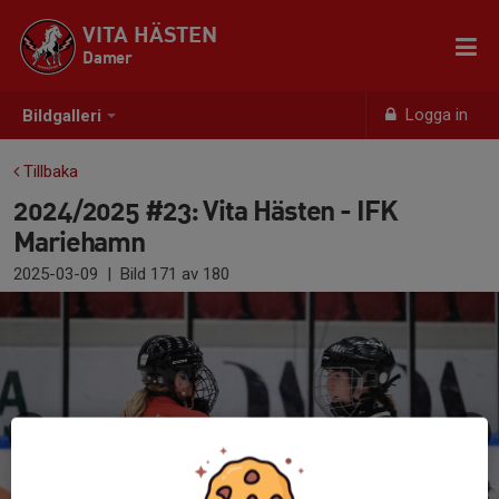
VITA HÄSTEN
Damer
Logga in
Bildgalleri
Tillbaka
2024/2025 #23: Vita Hästen - IFK
Mariehamn
2025-03-09
|
Bild
171
av 180