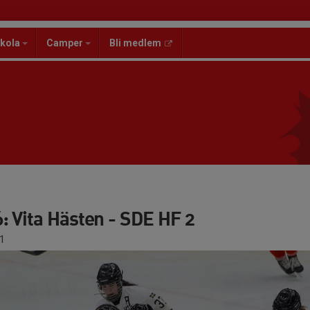
kola
Camper
Bli medlem
: Vita Hästen - SDE HF 2
1