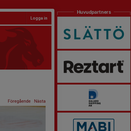
Huvudpartners
Logga in
Föregående
Nästa