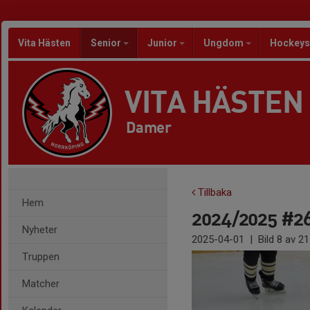
Vita Hästen
Senior
Junior
Ungdom
Hockeys
VITA HÄSTEN
Damer
Tillbaka
Hem
2024/2025 #26
Nyheter
2025-04-01
|
Bild
8
av 21
Truppen
Matcher