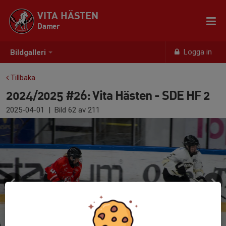
VITA HÄSTEN
Damer
Logga in
Bildgalleri
Tillbaka
2024/2025 #26: Vita Hästen - SDE HF 2
2025-04-01
|
Bild
62
av 211