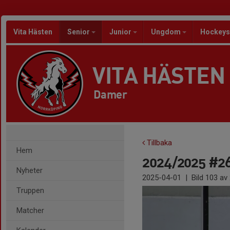
Vita Hästen
Senior
Junior
Ungdom
Hockeys
VITA HÄSTEN
Damer
Tillbaka
Hem
2024/2025 #26
Nyheter
2025-04-01
|
Bild
103
av 
Truppen
Matcher