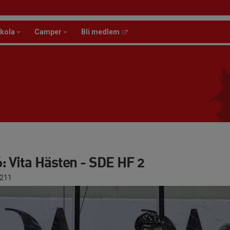
kola
Camper
Bli medlem
: Vita Hästen - SDE HF 2
211