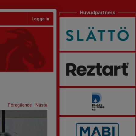
Huvudpartners
Logga in
Föregående
Nästa