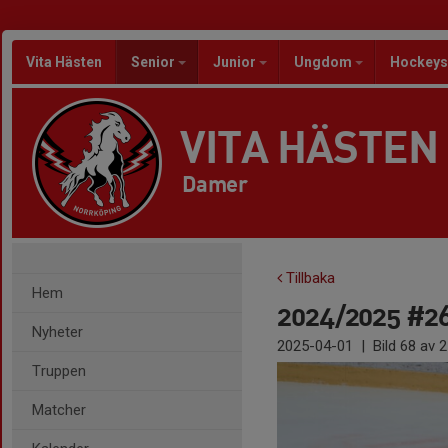
Vita Hästen
Senior
Junior
Ungdom
Hockeys
VITA HÄSTEN
Damer
Tillbaka
Hem
2024/2025 #26
Nyheter
2025-04-01
|
Bild
68
av 2
Truppen
Matcher