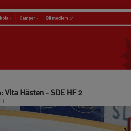
kola
Camper
Bli medlem
: Vita Hästen - SDE HF 2
11