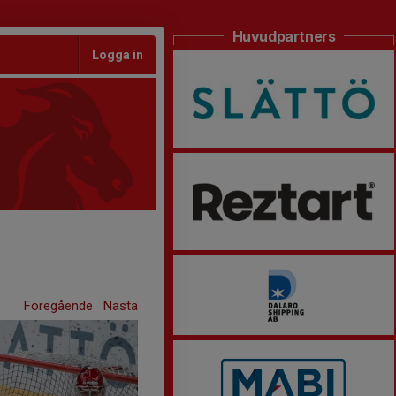
Huvudpartners
Logga in
Föregående
Nästa