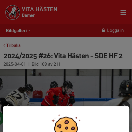
VITA HÄSTEN
Damer
Logga in
Bildgalleri
Tillbaka
2024/2025 #26: Vita Hästen - SDE HF 2
2025-04-01
|
Bild
108
av 211