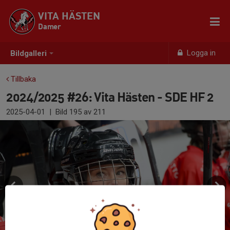
VITA HÄSTEN
Damer
Logga in
Bildgalleri
Tillbaka
2024/2025 #26: Vita Hästen - SDE HF 2
2025-04-01
|
Bild
195
av 211