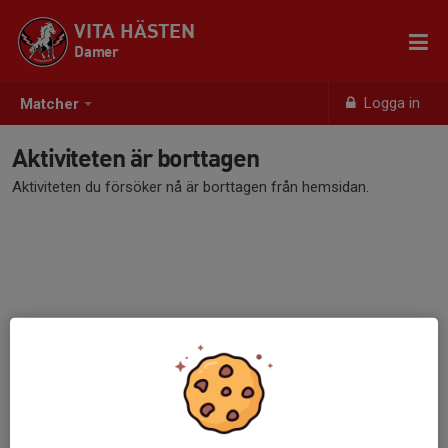
VITA HÄSTEN
Damer
Logga in
Matcher
Aktiviteten är borttagen
Aktiviteten du försöker nå är borttagen från hemsidan.