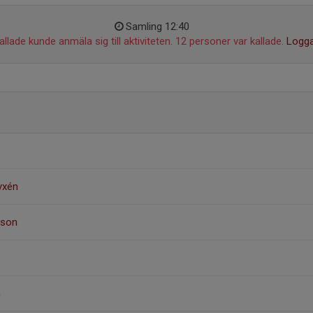
Samling 12:40
llade kunde anmäla sig till aktiviteten. 12 personer var kallade.
Logga
yxén
sson
n