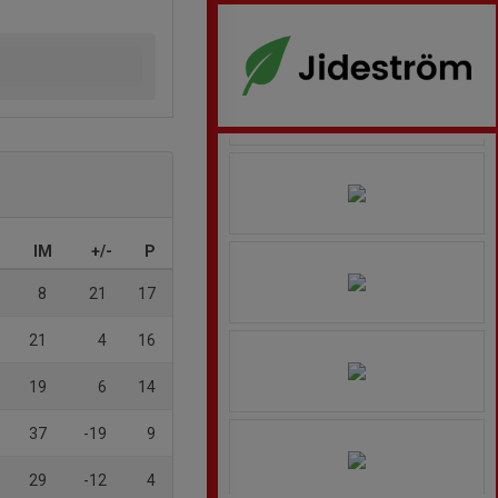
IM
+/-
P
8
21
17
21
4
16
19
6
14
37
-19
9
29
-12
4