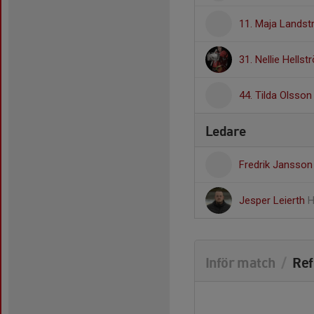
11. Maja Lands
31. Nellie Hellst
44. Tilda Olsson
Ledare
Fredrik Jansso
Jesper Leierth
H
Inför match
/
Ref