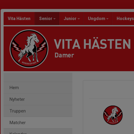
Vita Hästen
Senior
Junior
Ungdom
Hockeys
VITA HÄSTEN
Damer
Hem
Nyheter
Truppen
Matcher