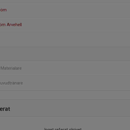
tröm
röm Arvehell
n
Materialare
uvudtränare
erat
Inget referat skrivet