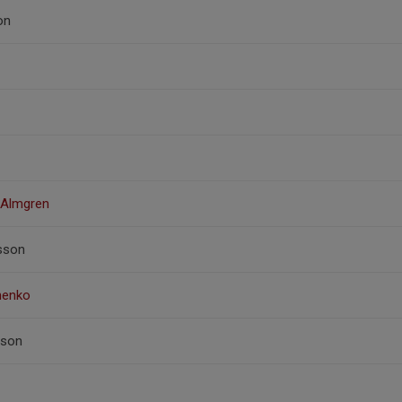
on
 Almgren
fsson
henko
sson