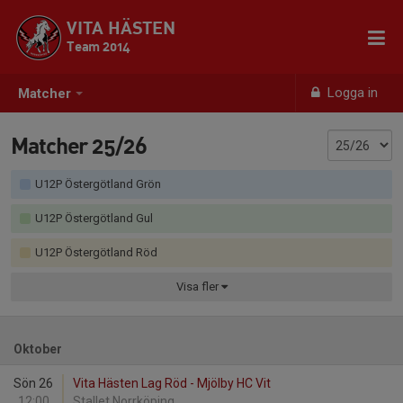
VITA HÄSTEN
Team 2014
Logga in
Matcher
Matcher 25/26
U12P Östergötland Grön
U12P Östergötland Gul
U12P Östergötland Röd
Visa
fler
Oktober
Sön 26
Vita Hästen Lag Röd - Mjölby HC Vit
12:00
Stallet Norrköping