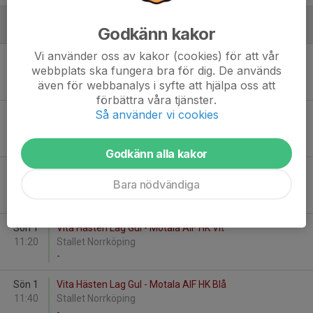
Godkänn kakor
Februari - 2026
Vi använder oss av kakor (cookies) för att vår
Sön 1
Motala AIF HK Blå - Vita Hästen Lag Gul
webbplats ska fungera bra för dig. De används
11:00
Stallet Norrköping
även för webbanalys i syfte att hjälpa oss att
-
förbättra våra tjänster.
Så använder vi cookies
Sön 1
Motala AIF HK Vit - Vita Hästen Lag Grön
11:00
Stallet Norrköping
-
Godkänn alla kakor
Sön 1
Motala AIF HK Blå - Vita Hästen Lag Grön
Bara nödvändiga
11:20
Stallet Norrköping
-
Sön 1
Vita Hästen Lag Gul - Motala AIF HK Vit
11:20
Stallet Norrköping
-
Sön 1
Vita Hästen Lag Gul - Motala AIF HK Blå
11:40
Stallet Norrköping
-