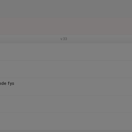
v.33
nde fys