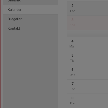
Statistik
2
Kalender
Lör
Bildgalleri
3
Sön
Kontakt
4
Mån
5
Tis
6
Ons
7
Tor
8
Fre