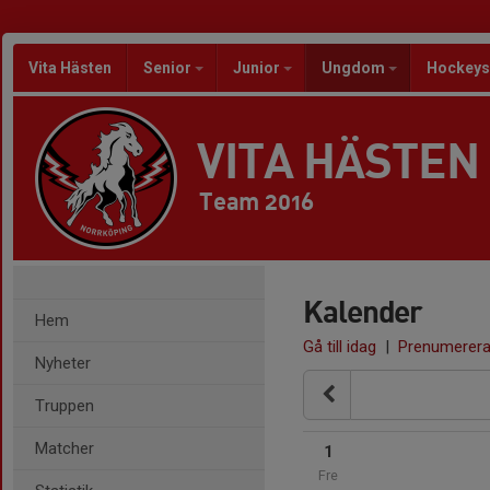
Vita Hästen
Senior
Junior
Ungdom
Hockeys
VITA HÄSTEN
Team 2016
Kalender
Hem
Gå till idag
|
Prenumerer
Nyheter
Truppen
Matcher
1
Fre