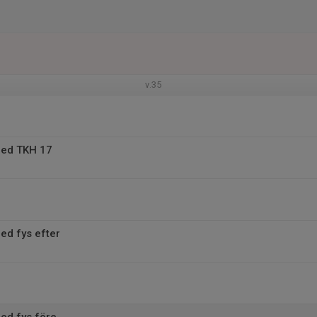
v.35
med TKH 17
ed fys efter