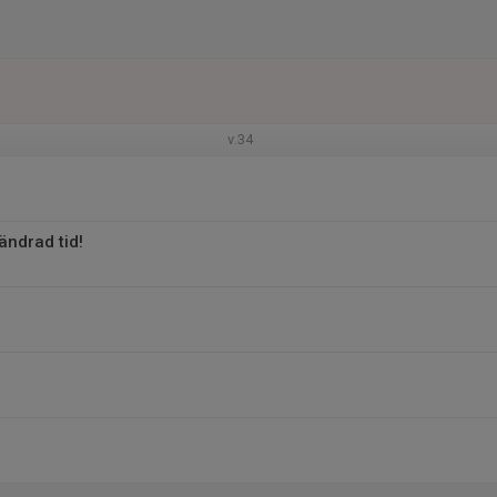
v.34
 ändrad tid!