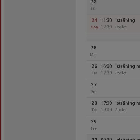
23
Lör
24
11:30
Isträning
12:30
Sön
Stallet
25
Mån
26
16:00
Isträning 
17:30
Tis
Stallet
27
Ons
28
17:30
Isträning m
19:00
Tor
Stallet
29
Fre