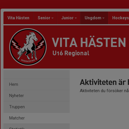
Vita Hästen
Senior
Junior
Ungdom
Hockeys
VITA HÄSTEN
U16 Regional
Aktiviteten är
Hem
Aktiviteten du försöker n
Nyheter
Truppen
Matcher