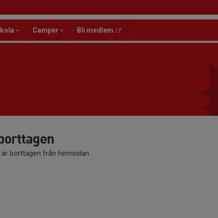
kola
Camper
Bli medlem
 borttagen
å är borttagen från hemsidan.