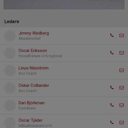
Ledare
Jimmy Wedberg
Akademichef
Oscar Eriksson
Huvudtränare U16 regional
Linus Näsström
Ass Coach
Oskar Colliander
Ass Coach
Dan Björkman
Fystränare
Oscar Tjäder
Målvaktstränare U16