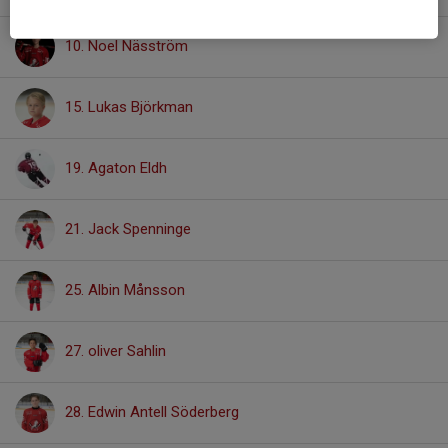
10. Noel Näsström
15. Lukas Björkman
19. Agaton Eldh
21. Jack Spenninge
25. Albin Månsson
27. oliver Sahlin
28. Edwin Antell Söderberg