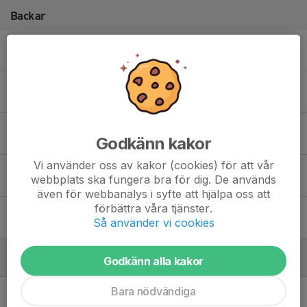
Backar
11. Hugo Helbro
17. Melvin Colliander
20. Edwin Pie
Godkänn kakor
Vi använder oss av kakor (cookies) för att vår
26. Liam Ternstedt
webbplats ska fungera bra för dig. De används
även för webbanalys i syfte att hjälpa oss att
förbättra våra tjänster.
65. Noah Månsson
Så använder vi cookies
Godkänn alla kakor
Forwards
Bara nödvändiga
8. Ivan Lindström