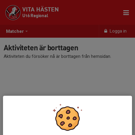
VITA HÄSTEN
U16 Regional
Logga in
Matcher
Aktiviteten är borttagen
Aktiviteten du försöker nå är borttagen från hemsidan.