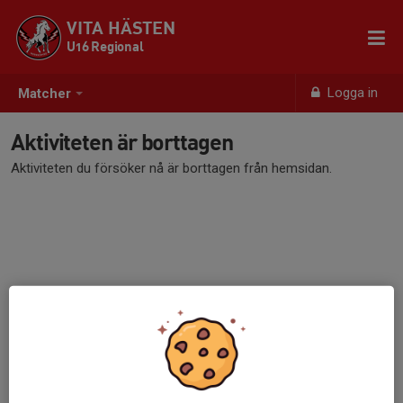
VITA HÄSTEN
U16 Regional
Logga in
Matcher
Aktiviteten är borttagen
Aktiviteten du försöker nå är borttagen från hemsidan.