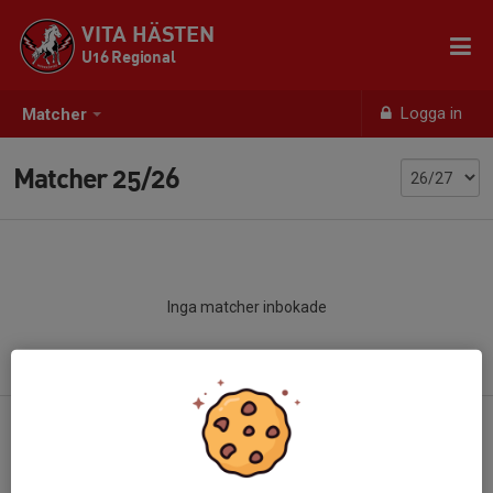
VITA HÄSTEN
U16 Regional
Logga in
Matcher
Matcher 25/26
Inga matcher inbokade