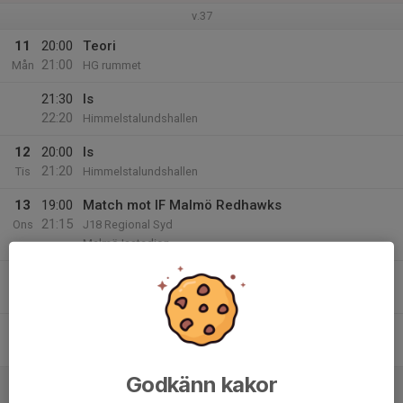
v.37
11
20:00
Teori
21:00
Mån
HG rummet
21:30
Is
22:20
Himmelstalundshallen
12
20:00
Is
21:20
Tis
Himmelstalundshallen
13
19:00
Match mot IF Malmö Redhawks
21:15
Ons
J18 Regional Syd
Malmö Isstadion
14
20:00
Is
20:50
Tor
Himmelstalundshallen
15
Fre
Godkänn kakor
16
17:30
Is
18:50
Lör
Himmelstalundshallen