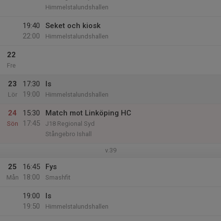
Himmelstalundshallen
19:40
Seket och kiosk
22:00
Himmelstalundshallen
22
Fre
23
17:30
Is
19:00
Lör
Himmelstalundshallen
24
15:30
Match mot Linköping HC
17:45
Sön
J18 Regional Syd
Stångebro Ishall
v.39
25
16:45
Fys
18:00
Mån
Smashfit
19:00
Is
19:50
Himmelstalundshallen