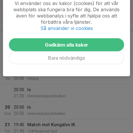
Vi använder oss av kakor (cookies) för att vår
webbplats ska fungera bra för dig. De används
17
16:00
Is
även för webbanalys i syfte att hjälpa oss att
16:50
Sön
Himmelstalundshallen
förbättra våra tjänster.
v.38
Så använder vi cookies
18
17:30
Fys
18:30
Mån
Himmelstalund
Godkänn alla kakor
19:00
iS
Bara nödvändiga
19:50
Himmelstalundshallen
19
19:00
Fys
20:00
Tis
Himpa
20:30
Is
21:20
Himmelstalundshallen
20
20:00
Is
20:50
Ons
Himmelstalundshallen
21
19:40
Match mot Kungälvs IK
21:45
Tor
J18 Regional Syd