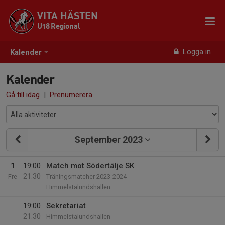
VITA HÄSTEN
U18 Regional
Logga in
Kalender
Kalender
Gå till idag
|
Prenumerera
September 2023
1
19:00
Match mot Södertälje SK
21:30
Fre
Träningsmatcher 2023-2024
Himmelstalundshallen
19:00
Sekretariat
21:30
Himmelstalundshallen