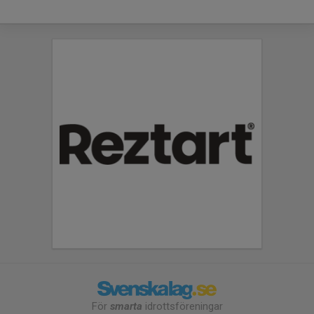
För
smarta
idrottsföreningar