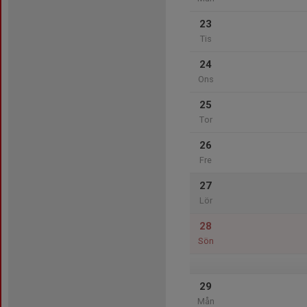
23
Tis
24
Ons
25
Tor
26
Fre
27
Lör
28
Sön
29
Mån