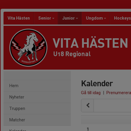
Vita Hästen
Senior
Junior
Ungdom
Hockeys
VITA HÄSTEN
U18 Regional
Kalender
Hem
Gå till idag
|
Prenumerer
Nyheter
Truppen
Matcher
1