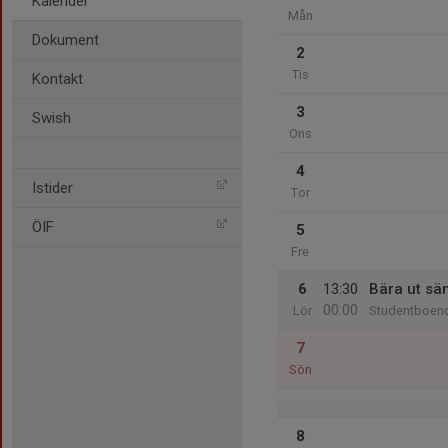
Kalender
Mån
Dokument
2
Tis
Kontakt
3
Swish
Ons
4
Istider
Tor
ÖIF
5
Fre
6
13:30
Bära ut sä
00:00
Lör
Studentboend
7
Sön
8