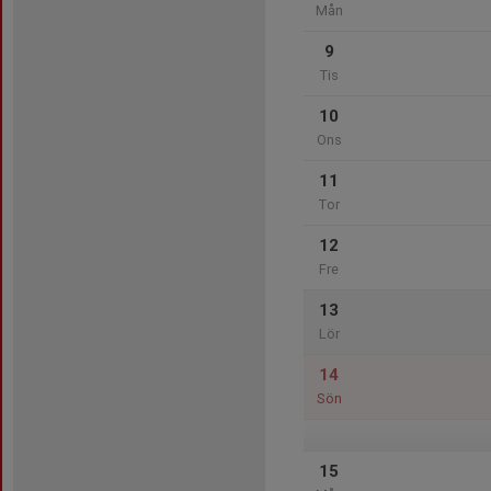
Mån
9
Tis
10
Ons
11
Tor
12
Fre
13
Lör
14
Sön
15