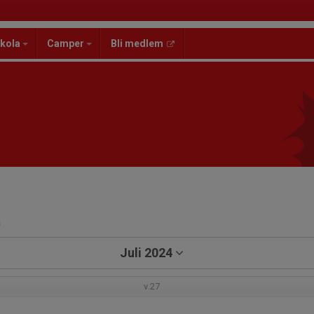
kola
Camper
Bli medlem
a
Juli 2024
v.27