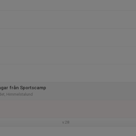
ngar från Sportscamp
et, Himmelstalund
v.28