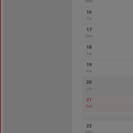
Mån
16
Tis
17
Ons
18
Tor
19
Fre
20
Lör
21
Sön
22
Mån