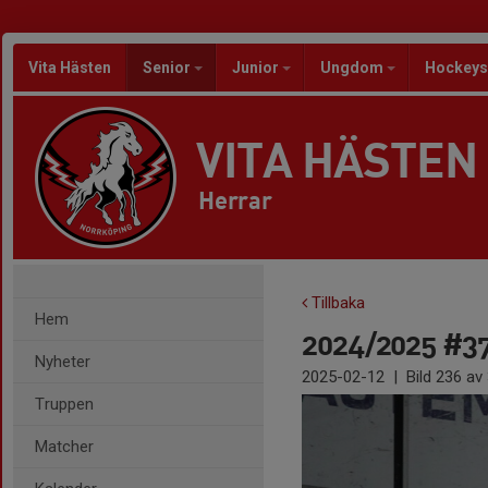
Vita Hästen
Senior
Junior
Ungdom
Hockeys
VITA HÄSTEN
Herrar
Tillbaka
Hem
2024/2025 #37 
Nyheter
2025-02-12
|
Bild
236
av 
Truppen
Matcher