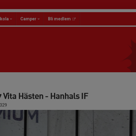
kola
Camper
Bli medlem
Vita Hästen - Hanhals IF
329