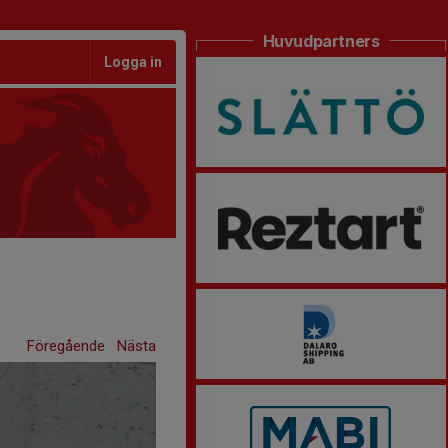
Huvudpartners
Logga in
Föregående
Nästa