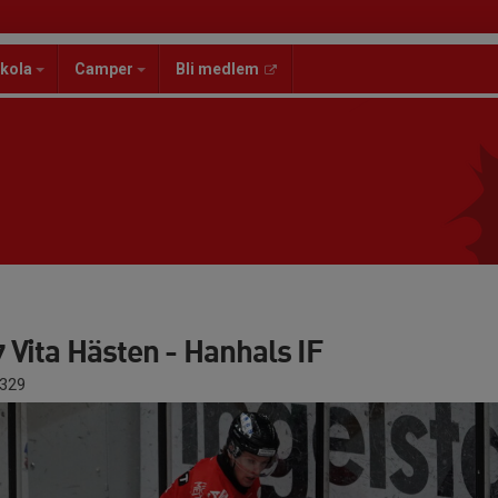
kola
Camper
Bli medlem
Vita Hästen - Hanhals IF
329