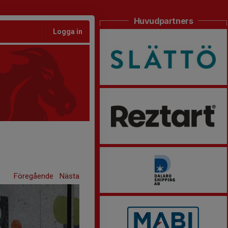
Huvudpartners
Logga in
Föregående
Nästa