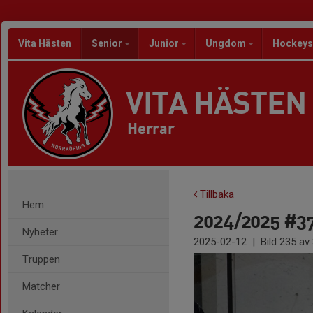
Vita Hästen
Senior
Junior
Ungdom
Hockeys
VITA HÄSTEN
Herrar
Tillbaka
Hem
2024/2025 #37 
Nyheter
2025-02-12
|
Bild
235
av 
Truppen
Matcher