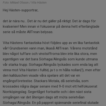
Foto: Mikael Olsson / Vita Hästen
Hej Hästen-supportrar,
det är nära nu... Det är nu det gäller på riktigt. Det är dags för
kvalserien! Men innan vi fokuserar på denna hett efterlängtade
serie så måste AllTrean belysas.
Vita Hästens fantastiska höst följdes upp av en lika fantastisk
vår! Grundserien vann man, likaså AllTrean. Vårens motstånd
blev något tuffare och vinstsiffrorna blev inte lika stora, men
egentligen var det bara Sörhaga/Alingsås som kunde utmana
vår starka trupp. Sörhaga/Alingsås lyckades som enda lag att
vinna mot Vita Hästen i fulltid, ja t o m hålla nollan(!), men efter
den kallduschen visade våra spelare att det var en
engångsföreteelse. Stackars Motala, då serietvåa, som
krossades några dagar senare med 9-0 mot ett helfokuserat
Norrköpingslag. Segertåget fortsatte och i den näst sista
omgången var det återigen dags att möta serietvåan
Sörhaga/Alingsås. En på pappret spännande seriefinal slutade