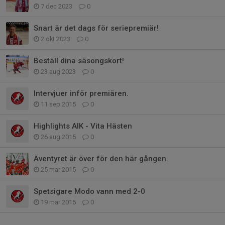
7 dec 2023
0
Snart är det dags för seriepremiär!
2 okt 2023
0
Beställ dina säsongskort!
23 aug 2023
0
Intervjuer inför premiären.
11 sep 2015
0
Highlights AIK - Vita Hästen
26 aug 2015
0
Äventyret är över för den här gången.
25 mar 2015
0
Spetsigare Modo vann med 2-0
19 mar 2015
0