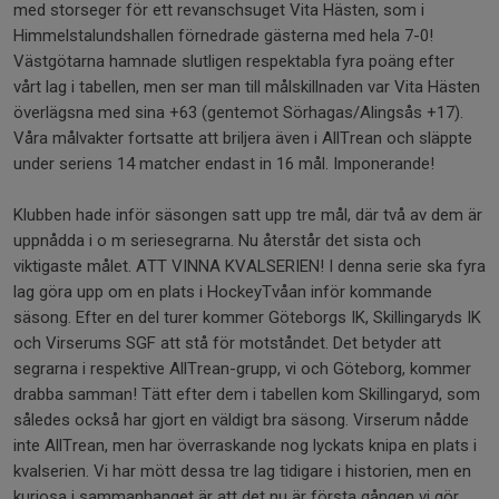
med storseger för ett revanschsuget Vita Hästen, som i
Himmelstalundshallen förnedrade gästerna med hela 7-0!
Västgötarna hamnade slutligen respektabla fyra poäng efter
vårt lag i tabellen, men ser man till målskillnaden var Vita Hästen
överlägsna med sina +63 (gentemot Sörhagas/Alingsås +17).
Våra målvakter fortsatte att briljera även i AllTrean och släppte
under seriens 14 matcher endast in 16 mål. Imponerande!
Klubben hade inför säsongen satt upp tre mål, där två av dem är
uppnådda i o m seriesegrarna. Nu återstår det sista och
viktigaste målet. ATT VINNA KVALSERIEN! I denna serie ska fyra
lag göra upp om en plats i HockeyTvåan inför kommande
säsong. Efter en del turer kommer Göteborgs IK, Skillingaryds IK
och Virserums SGF att stå för motståndet. Det betyder att
segrarna i respektive AllTrean-grupp, vi och Göteborg, kommer
drabba samman! Tätt efter dem i tabellen kom Skillingaryd, som
således också har gjort en väldigt bra säsong. Virserum nådde
inte AllTrean, men har överraskande nog lyckats knipa en plats i
kvalserien. Vi har mött dessa tre lag tidigare i historien, men en
kuriosa i sammanhanget är att det nu är första gången vi gör