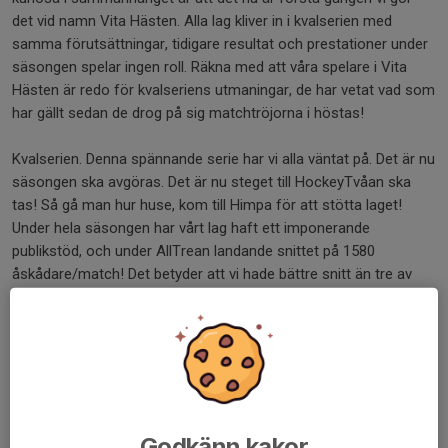
det vid namn Vita Hästen. Alla lag kliver in i kvalserien med
samma förutsättningar, tidigare resultat och prestationer under
säsongen spelar ingen roll. Räkna med att våra spelare i Vita
Hästen är redo för kvalseriens utmaningar, de har vetat vad som
har gällt sedan de drog på sig matchtröjorna i höstas!
Kvalserien. Denna spännande serie har vi alla väntat på. Det är nu
säsongen ska avgöras. Det är nu steget till HockeyTvåan ska
tas! Så gå man hur huse, kom till Himpa för att stötta laget!
Under hela säsongen har vårt lag haft ett imponerande
publikstöd, och under AllTrean landande snittet på 1580
åskådare/match! Det betyder att vi hade bättre snitt än tre av
klubbarna i Hockeyallsvenskan - Sveriges näst högsta serie! Låt
oss öka siffran under kvalserien och klättra ytterligare bland de
hockeyallsvenska lagen. Så visa er på läktarna, gör er hörda och
visa vilket lag som har hemmaplan! Låt motståndarna få
darrande knän och låt våra spelare få gåshud av stämningen i
hallen. Och varför inte även åka på bortamatcherna?! Ge laget
och klubben den extra energin som behövs, visa att vi stöttar
Godkänn kakor