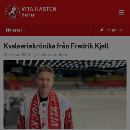
VITA HÄSTEN
Herrar
Logga in
Nyheter
Kvalseriekrönika från Fredrik Kjell
8 mar 2024
0 kommentarer