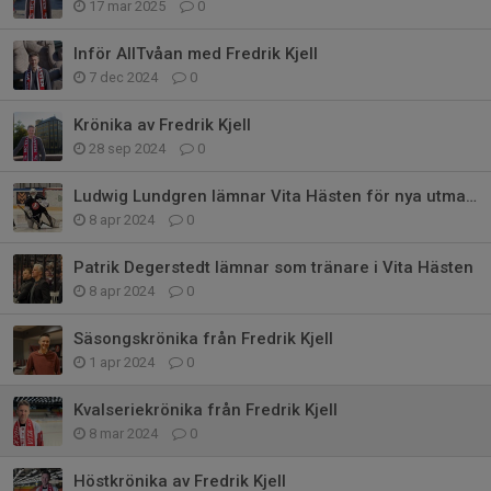
17 mar 2025
0
Inför AllTvåan med Fredrik Kjell
7 dec 2024
0
Krönika av Fredrik Kjell
28 sep 2024
0
Ludwig Lundgren lämnar Vita Hästen för nya utmaningar
8 apr 2024
0
Patrik Degerstedt lämnar som tränare i Vita Hästen
8 apr 2024
0
Säsongskrönika från Fredrik Kjell
1 apr 2024
0
Kvalseriekrönika från Fredrik Kjell
8 mar 2024
0
Höstkrönika av Fredrik Kjell