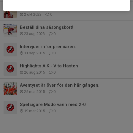
Snart är det dags för seriepremiär!
2 okt 2023
0
Beställ dina säsongskort!
23 aug 2023
0
Intervjuer inför premiären.
11 sep 2015
0
Highlights AIK - Vita Hästen
26 aug 2015
0
Äventyret är över för den här gången.
25 mar 2015
0
Spetsigare Modo vann med 2-0
19 mar 2015
0