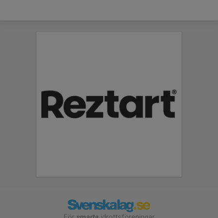
För
smarta
idrottsföreningar