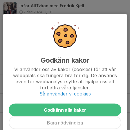
Inför AllTvåan med Fredrik Kjell
7 dec 2024
0
Krönika av Fredrik Kjell
28 sep 2024
0
Ludwig Lundgren lämnar Vita Hästen för nya utmaningar
8 apr 2024
0
Godkänn kakor
Patrik Degerstedt lämnar som tränare i Vita Hästen
8 apr 2024
0
Vi använder oss av kakor (cookies) för att vår
webbplats ska fungera bra för dig. De används
Säsongskrönika från Fredrik Kjell
även för webbanalys i syfte att hjälpa oss att
förbättra våra tjänster.
1 apr 2024
0
Så använder vi cookies
Kvalseriekrönika från Fredrik Kjell
8 mar 2024
0
Godkänn alla kakor
Höstkrönika av Fredrik Kjell
Bara nödvändiga
7 dec 2023
0