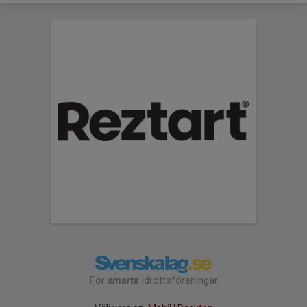
För
smarta
idrottsföreningar