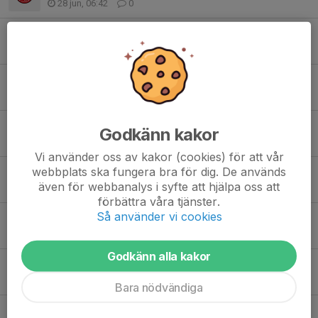
28 jun, 06:42
0
Lämna tillbaka tröjor mm!
29 apr, 10:26
0
Lagkassan, nyttjande av kapital
22 apr, 15:47
0
Träningsmatch Oskarshamn 25/4 inställd
Godkänn kakor
22 apr, 14:32
0
Vi använder oss av kakor (cookies) för att vår
webbplats ska fungera bra för dig. De används
Fysträning tisdag
även för webbanalys i syfte att hjälpa oss att
20 apr, 19:27
1
förbättra våra tjänster.
Så använder vi cookies
Skåpen i Stallet
14 apr, 17:52
0
Godkänn alla kakor
Avslutning - save the date!
4 apr, 08:24
0
Bara nödvändiga
Trycka om jackorna-påminnelse