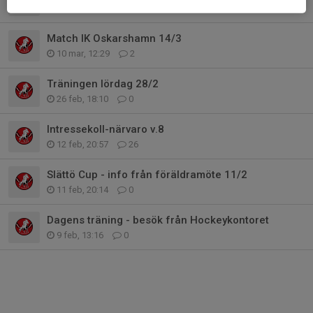
31 mar, 09:27
0
Match IK Oskarshamn 14/3
10 mar, 12:29
2
Träningen lördag 28/2
26 feb, 18:10
0
Intressekoll-närvaro v.8
12 feb, 20:57
26
Slättö Cup - info från föräldramöte 11/2
11 feb, 20:14
0
Dagens träning - besök från Hockeykontoret
9 feb, 13:16
0