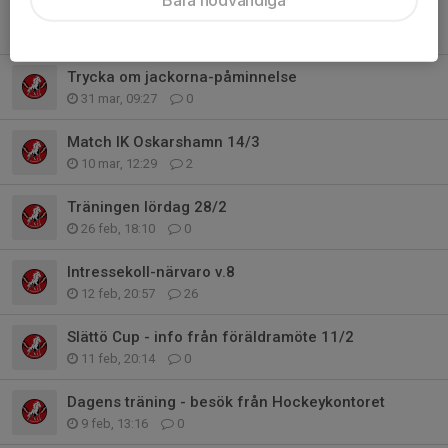
Avslutning - save the date!
4 apr, 08:24
0
Trycka om jackorna-påminnelse
31 mar, 09:27
0
Match IK Oskarshamn 14/3
10 mar, 12:29
2
Träningen lördag 28/2
26 feb, 18:10
0
Intressekoll-närvaro v.8
12 feb, 20:57
26
Slättö Cup - info från föräldramöte 11/2
11 feb, 20:14
0
Dagens träning - besök från Hockeykontoret
9 feb, 13:16
0