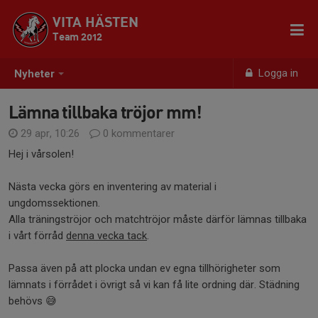
VITA HÄSTEN
Team 2012
Logga in
Nyheter
Lämna tillbaka tröjor mm!
29 apr, 10:26
0 kommentarer
Hej i vårsolen!
Nästa vecka görs en inventering av material i
ungdomssektionen.
Alla träningströjor och matchtröjor måste därför lämnas tillbaka
i vårt förråd
denna vecka tack
.
Passa även på att plocka undan ev egna tillhörigheter som
lämnats i förrådet i övrigt så vi kan få lite ordning där. Städning
behövs 😅