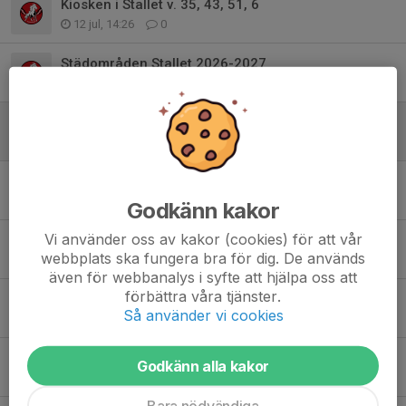
Kiosken i Stallet v. 35, 43, 51, 6
12 jul, 14:26
0
Städområden Stallet 2026-2027
28 jun, 06:42
0
Lämna tillbaka tröjor mm!
29 apr, 10:26
0
Lagkassan, nyttjande av kapital
22 apr, 15:47
0
Godkänn kakor
Vi använder oss av kakor (cookies) för att vår
Träningsmatch Oskarshamn 25/4 inställd
webbplats ska fungera bra för dig. De används
22 apr, 14:32
0
även för webbanalys i syfte att hjälpa oss att
förbättra våra tjänster.
Fysträning tisdag
Så använder vi cookies
20 apr, 19:27
1
Skåpen i Stallet
Godkänn alla kakor
14 apr, 17:52
0
Bara nödvändiga