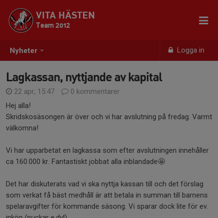
VITA HÄSTEN
Team 2012
Logga in
Nyheter
Lagkassan, nyttjande av kapital
22 apr, 15:47
0 kommentarer
Hej alla!
Skridskosäsongen är över och vi har avslutning på fredag. Varmt
välkomna!
Vi har upparbetat en lagkassa som efter avslutningen innehåller
ca 160.000 kr. Fantastiskt jobbat alla inblandade🤩
Det har diskuterats vad vi ska nyttja kassan till och det förslag
som verkat få bäst medhåll är att betala in summan till barnens
spelaravgifter för kommande säsong. Vi sparar dock lite för ev.
inköp (puckar e.dyl).