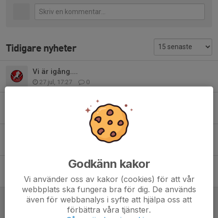
Tidigare nyheter
Vi är igång....
27 jul, 17:27
0
Kiosken i Stallet v. 35, 43, 51, 6
12 jul, 14:26
0
Städområden Stallet 2026-2027
28 jun, 06:42
0
Godkänn kakor
Lämna tillbaka tröjor mm!
29 apr, 10:26
0
Vi använder oss av kakor (cookies) för att vår
webbplats ska fungera bra för dig. De används
Lagkassan, nyttjande av kapital
även för webbanalys i syfte att hjälpa oss att
förbättra våra tjänster.
22 apr, 15:47
0