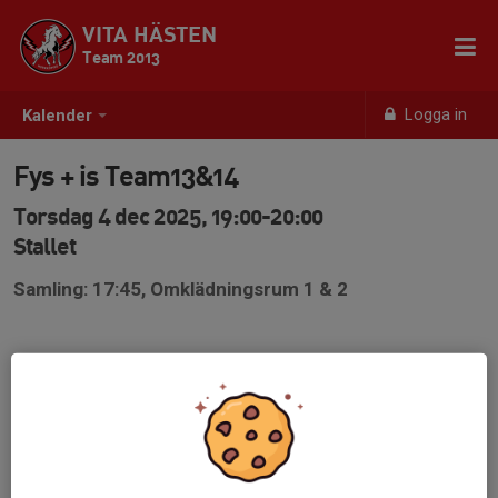
VITA HÄSTEN
Team 2013
Logga in
Kalender
Fys + is Team13&14
Torsdag 4 dec 2025, 19:00-20:00
Stallet
Samling: 17:45, Omklädningsrum 1 & 2